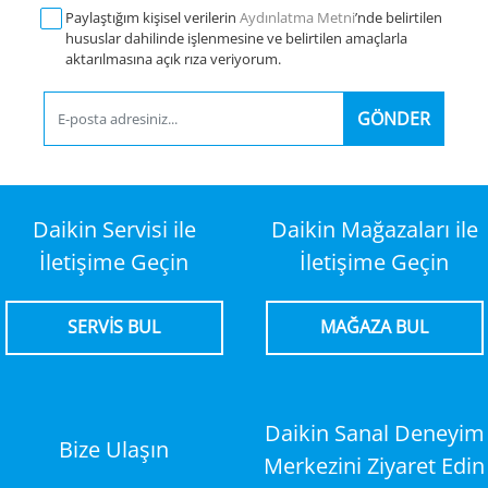
Paylaştığım kişisel verilerin
Aydınlatma Metni
’nde belirtilen
hususlar dahilinde işlenmesine ve belirtilen amaçlarla
aktarılmasına açık rıza veriyorum.
GÖNDER
Daikin Servisi ile
Daikin Mağazaları ile
İletişime Geçin
İletişime Geçin
SERVİS BUL
MAĞAZA BUL
Daikin Sanal Deneyim
Bize Ulaşın
Merkezini Ziyaret Edin