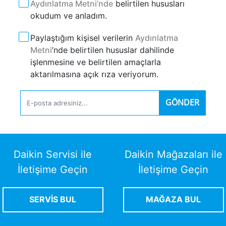
Aydınlatma Metni‘nde
belirtilen hususları
okudum ve anladım.
Paylaştığım kişisel verilerin
Aydınlatma
Metni
’nde belirtilen hususlar dahilinde
işlenmesine ve belirtilen amaçlarla
aktarılmasına açık rıza veriyorum.
GÖNDER
Daikin Servisi ile
Daikin Mağazaları ile
İletişime Geçin
İletişime Geçin
SERVİS BUL
MAĞAZA BUL