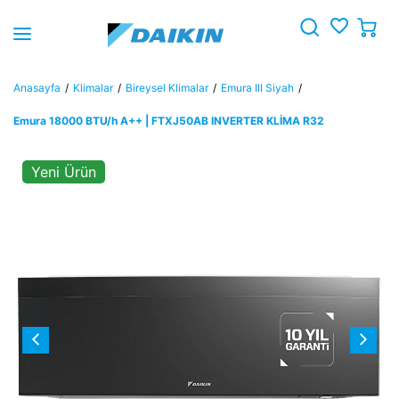
Anasayfa
Klimalar
Bireysel Klimalar
Emura III Siyah
Emura 18000 BTU/h A++ | FTXJ50AB INVERTER KLİMA R32
Yeni Ürün