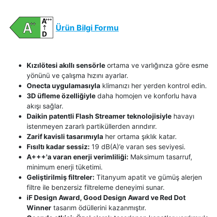
Ürün Bilgi Formu
Kızılötesi akıllı sensörle
ortama ve varlığınıza göre esme
yönünü ve çalışma hızını ayarlar.
Onecta uygulamasıyla
klimanızı her yerden kontrol edin.
3D üfleme özelliğiyle
daha homojen ve konforlu hava
akışı sağlar.
Daikin patentli Flash Streamer teknolojisiyle
havayı
istenmeyen zararlı partiküllerden arındırır.
Zarif kavisli tasarımıyla
her ortama şıklık katar.
Fısıltı kadar sessiz:
19 dB(A)’e varan ses seviyesi.
A+++'a varan enerji verimliliği:
Maksimum tasarruf,
minimum enerji tüketimi.
Geliştirilmiş filtreler:
Titanyum apatit ve gümüş alerjen
filtre ile benzersiz filtreleme deneyimi sunar.
iF Design Award, Good Design Award ve Red Dot
Winner
tasarım ödüllerini kazanmıştır.