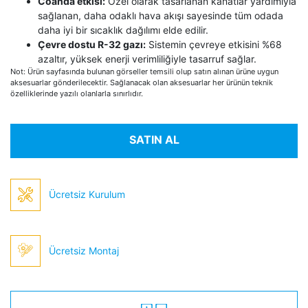
Coanda etkisi:
Özel olarak tasarlanan kanatlar yardımıyla
sağlanan, daha odaklı hava akışı sayesinde tüm odada
daha iyi bir sıcaklık dağılımı elde edilir.
Çevre dostu R-32 gazı:
Sistemin çevreye etkisini %68
azaltır, yüksek enerji verimliliğiyle tasarruf sağlar.
Not: Ürün sayfasında bulunan görseller temsili olup satın alınan ürüne uygun
aksesuarlar gönderilecektir. Sağlanacak olan aksesuarlar her ürünün teknik
özelliklerinde yazılı olanlarla sınırlıdır.
SATIN AL
Ücretsiz Kurulum
Ücretsiz Montaj