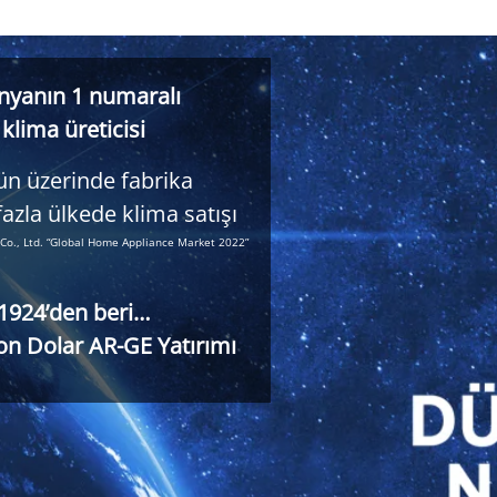
yanın 1 numaralı
klima üreticisi
ün üzerinde fabrika
azla ülkede klima satışı
i Co., Ltd. “Global Home Appliance Market 2022”
1924’den beri…
on Dolar AR-GE Yatırımı