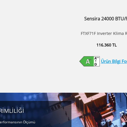
Sensira 24000 BTU/
FTXF71F Inverter Klima 
116.360 TL
Ürün Bilgi F
RİMLİLİĞİ
erformansının Ölçümü