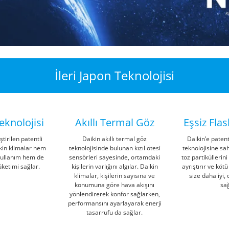
İleri Japon Teknolojisi
eknolojisi
Akıllı Termal Göz
Eşsiz Fla
ştirilen patentli
Daikin akıllı termal göz
Daikin’e patent
ikin klimalar hem
teknolojisinde bulunan kızıl ötesi
teknolojisine sah
kullanım hem de
sensörleri sayesinde, ortamdaki
toz partiküllerini
üketimi sağlar.
kişilerin varlığını algılar. Daikin
ayrıştırır ve köt
klimalar, kişilerin sayısına ve
size daha iyi,
konumuna göre hava akışını
sağ
yönlendirerek konfor sağlarken,
performansını ayarlayarak enerji
tasarrufu da sağlar.