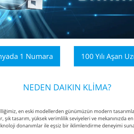
nyada 1 Numara
100 Yılı Aşan U
NEDEN DAIKIN KLİMA?
özelliğimiz, en eski modellerden günümüzün modern tasarıml
ar, şık tasarım, yüksek verimlilik seviyeleri ve mekanınızda e
eknoloji donanımlar ile eşsiz bir iklimlendirme deneyimi suna