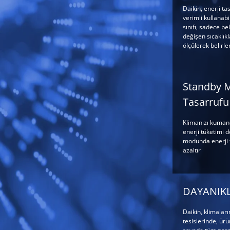
Daikin, enerji ta
verimli kullanabi
sınıfı, sadece bel
değişen sıcaklıkl
ölçülerek belirlen
Standby 
Tasarrufu
Klimanızı kuman
enerji tüketimi 
modunda enerji 
azaltır
DAYANIKL
Daikin, klimalar
tesislerinde, ür