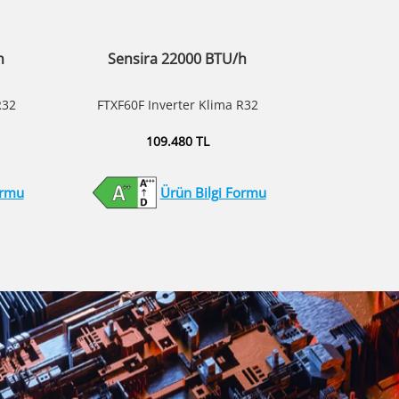
h
Sensira 22000 BTU/h
R32
FTXF60F Inverter Klima R32
109.480 TL
ormu
Ürün Bilgi Formu