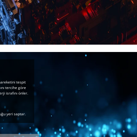
areketini tespit
ını tercihe göre
i israfını önler.
uğu yeri saptar.