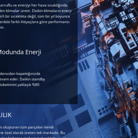
sarruflu ve enerjiyi her hava sıcaklığında
len klimalar üretir. Daikin klimaların enerji
irli bir sıcaklıkta değil, tüm bir yıl boyunca
ardaki farklı ihtiyaçlara göre performansı
ir.
Modunda Enerji
danızdan kapattığınızda
devam eder. Daikin standby
tüketimini yaklaşık %80
ILIK
ını oluşturan tüm parçaları kendi
üne özel olarak üreten tek markadır. Bu