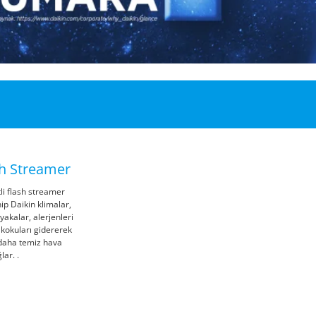
sh Streamer
li flash streamer
ip Daikin klimalar,
 yakalar, alerjenleri
ü kokuları gidererek
 daha temiz hava
lar. .