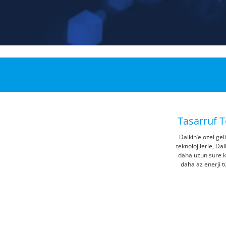
Tasarruf T
Daikin’e özel geli
teknolojilerle, Da
daha uzun süre 
daha az enerji t