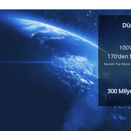
Dün
100’
170’den f
Kaynak: Fuji Keiza
300 Mily