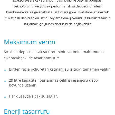
ECH2O evsel sıcak su ısı pompası, Daikin’e özgü ısı pompası
teknolojisinin ve yüksek performanslı su deposunun ideal
kombinasyonu ile geleneksel su ısıtıcılara göre 3 kat daha az elektrik
tüketir. Kullanıcılar, en üst düzeylerde enerji verimi ve büyük tasarruf
sağlamak için güneş enerjisini de bağlayabilir.
Maksimum verim
Sıcak su deposu, sıcak su üretiminin verimini maksimuma
çıkaracak şekilde tasarlanmıştır:
Birden fazla poliüretan katman, su ısıtıcıyı tamamen yalıtır
29 litre kapasiteli paslanmaz çelik ısı eşanjörü depo
boyunca uzanır.
Her düzeyde sıcak su sağlar.
Enerji tasarrufu