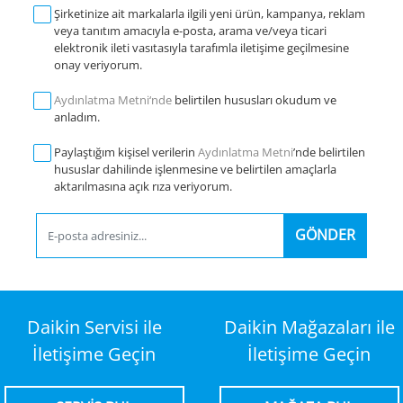
Şirketinize ait markalarla ilgili yeni ürün, kampanya, reklam
veya tanıtım amacıyla e-posta, arama ve/veya ticari
elektronik ileti vasıtasıyla tarafımla iletişime geçilmesine
onay veriyorum.
Aydınlatma Metni‘nde
belirtilen hususları okudum ve
anladım.
Paylaştığım kişisel verilerin
Aydınlatma Metni
’nde belirtilen
hususlar dahilinde işlenmesine ve belirtilen amaçlarla
aktarılmasına açık rıza veriyorum.
GÖNDER
Daikin Servisi ile
Daikin Mağazaları ile
İletişime Geçin
İletişime Geçin