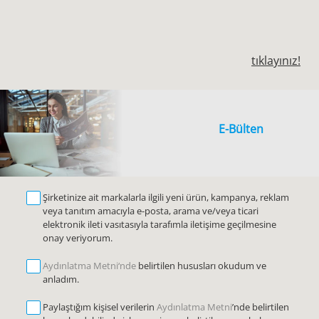
Ürün Tipi : KLİMA,KOMBİ,HAVA TEMİZLEME
AC ISIMAR İNŞAAT DOĞALGAZ OTO KİRALAMA
Diğer satış noktalarımızı görüntülemek için
tıklayınız!
NAK.TUR.VE TİC.
3262277112
SARAYKENT MH.75.YIL BULV.NO:102/B / ANTAKYA
E-Bülten
Hizmet Tipi : BAYİ
Ürün Tipi : KLİMA,KOMBİ,HAVA TEMİZLEME
ACON MÜHENDİSLİK TAAHHÜT LTD.ŞTİ
Şirketinize ait markalarla ilgili yeni ürün, kampanya, reklam
veya tanıtım amacıyla e-posta, arama ve/veya ticari
2127775979
elektronik ileti vasıtasıyla tarafımla iletişime geçilmesine
SEYRANTEPE MAH. SARIKAYA SOK. NO:14 D:3 KAĞITHANE
onay veriyorum.
İSTANBUL
Aydınlatma Metni‘nde
belirtilen hususları okudum ve
anladım.
AFM DOĞ.ISI.VE SOĞ.SİST.-HARUN ALADAĞ
Paylaştığım kişisel verilerin
Aydınlatma Metni
’nde belirtilen
3442216983