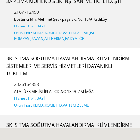
3A KLİMA MÜHENDİSLİK İNŞ. SAN. VE TİC. LTD. ŞTİ.
2167712499
Bostancı Mh. Mehmet Şevkipaşa Sk. No: 18/A Kadıköy
Hizmet Tipi : BAYİ
Ürün Tipi : KLİMA,KOMBİ,HAVA TEMİZLEME,ISI
POMPASI,KAZAN,ALTHERMA,RADYATÖR
3K ISITMA SOĞUTMA HAVALANDIRMA İKLİMLENDİRME
SİSTEMLERİ VE SERVİS HİZMETLERİ DAYANIKLI
TÜKETİM
2326164858
ATATÜRK MH.İSTİKLAL CD.NO:136/C / ALİAĞA
Hizmet Tipi : BAYİ
Ürün Tipi : KLİMA,KOMBİ,HAVA TEMİZLEME
3K ISITMA SOĞUTMA HAVALANDIRMA İKLİMLENDİRME
SİSTEMLERİ VE SERVİS HİZMETLERİ DAYANIKLI