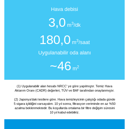
Hava debisi
3,0
3
m
/dk
180,0
3
m
/saat
Uygulanabilir oda alanı
~46
2
m
(1) Uygulanabilir alan hesabı NRCC’ ye göre yapılmıştır. Temiz Hava
Aktarım Oranı (CADR) değerleri, TÜV ve BAF tarafından onaylanmıştır.
(2) Japonya’daki testlere göre. Hava temizleyicinin çalıştığı odada günde
5 sigara içildiğini varsayalım. 10 yıl sonra, filtrasyon veriminde en az %50
azalma beklenmektedir. Bu koşullarda ortalama bir filtre değişim süresini
10 yıl kabul edebiliriz.