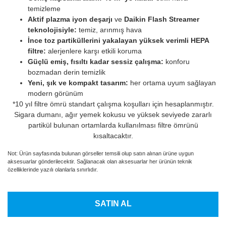
temizleme
Aktif plazma iyon deşarjı
ve
Daikin Flash Streamer
teknolojisiyle:
temiz, arınmış hava
İnce toz partiküllerini yakalayan yüksek verimli HEPA
filtre:
alerjenlere karşı etkili koruma
Güçlü emiş, fısıltı kadar sessiz çalışma:
konforu
bozmadan derin temizlik
Yeni, şık ve kompakt tasarım:
her ortama uyum sağlayan
modern görünüm
*10 yıl filtre ömrü standart çalışma koşulları için hesaplanmıştır.
Sigara dumanı, ağır yemek kokusu ve yüksek seviyede zararlı
partikül bulunan ortamlarda kullanılması filtre ömrünü
kısaltacaktır.
Not: Ürün sayfasında bulunan görseller temsili olup satın alınan ürüne uygun
aksesuarlar gönderilecektir. Sağlanacak olan aksesuarlar her ürünün teknik
özelliklerinde yazılı olanlarla sınırlıdır.
SATIN AL