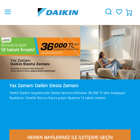
Daikin Konforuna Bankkart Ayrıcalığıyla Ulaşın!
Daikin klimalar Ziraat Bankası kredi kartı ile peşin fiyatına 12 taksit. Üstel
30.000 TL ve üzeri alışverişlerinizde 1.000 TL Bankkart Lira Hediye
HEMEN AL