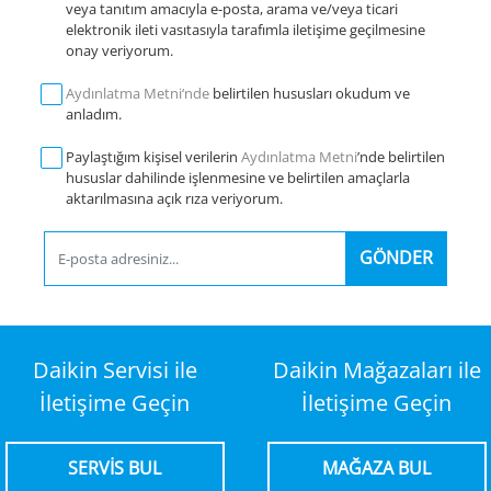
veya tanıtım amacıyla e-posta, arama ve/veya ticari
elektronik ileti vasıtasıyla tarafımla iletişime geçilmesine
onay veriyorum.
Aydınlatma Metni‘nde
belirtilen hususları okudum ve
anladım.
Paylaştığım kişisel verilerin
Aydınlatma Metni
’nde belirtilen
hususlar dahilinde işlenmesine ve belirtilen amaçlarla
aktarılmasına açık rıza veriyorum.
GÖNDER
Daikin Servisi ile
Daikin Mağazaları ile
İletişime Geçin
İletişime Geçin
SERVİS BUL
MAĞAZA BUL