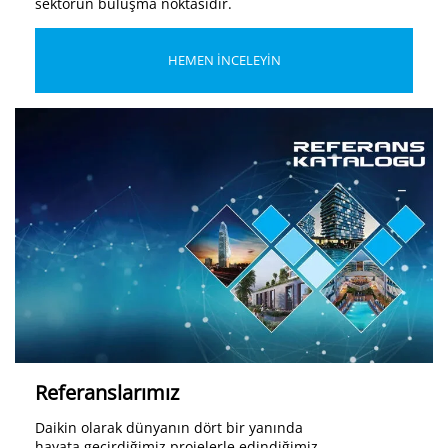
sektörün buluşma noktasıdır.
HEMEN İNCELEYİN
Referanslarımız
Daikin olarak dünyanın dört bir yanında
hayata geçirdiğimiz projelerle edindiğimiz