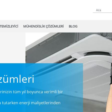
TEMİZLEYİCİ
MÜHENDİSLİK ÇÖZÜMLERİ
BLOG
zümleri
nizin tüm yıl boyunca verimli bir
lu tutarken enerji maliyetlerinden