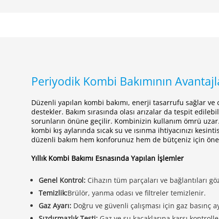
Periyodik Kombi Bakımının Avantajl
Düzenli yapılan kombi bakımı, enerji tasarrufu sağlar ve c
destekler. Bakım sırasında olası arızalar da tespit edile
sorunların önüne geçilir. Kombinizin kullanım ömrü uzar.
kombi kış aylarında sıcak su ve ısınma ihtiyacınızı kesinti
düzenli bakım hem konforunuz hem de bütçeniz için öne
Yıllık Kombi Bakımı Esnasında Yapılan İşlemler
Genel Kontrol:
Cihazın tüm parçaları ve bağlantıları gö
Temizlik:
Brülör, yanma odası ve filtreler temizlenir.
Gaz Ayarı:
Doğru ve güvenli çalışması için gaz basınç ay
Sızdırmazlık Testi:
Gaz ve su kaçaklarına karşı kontroller