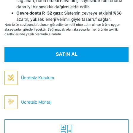
sağlanan, daha odaklı hava akışı sayesinde tüm odada
daha iyi bir sıcaklık dağılımı elde edilir.
Çevre dostu R-32 gazı:
Sistemin çevreye etkisini %68
azaltır, yüksek enerji verimliliğiyle tasarruf sağlar.
Not: Ürün sayfasında bulunan görseller temsili olup satın alınan ürüne uygun
aksesuarlar gönderilecektir. Sağlanacak olan aksesuarlar her ürünün teknik
özelliklerinde yazılı olanlarla sınırlıdır.
SATIN AL
Ücretsiz Kurulum
Ücretsiz Montaj