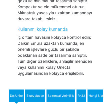
gözü ile minimal bir tasarıma sahiptir.
Kompaktır ve ele mükemmel oturur.
Mıknatıslı yuvasıyla uzaktan kumandayı
duvara takabilirsiniz.
Kullanımı kolay kumanda
İç ortam havasını kolayca kontrol edin:
Daikin Emura uzaktan kumanda, en
önemli işlevlere güçlü bir şekilde
odaklanan sade bir tasarıma sahiptir.
Tüm diğer özelliklere, anlaşılır menüden
veya kullanımı kolay Onecta
uygulamasından kolayca erişilebilir.
Dış Ünite
Bluevolution
Sezonsal Verimlilik
R-32
Hangi Sistem?