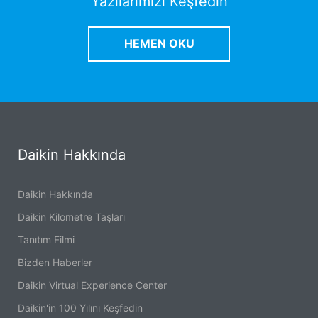
Yazılarımızı Keşfedin
HEMEN OKU
Daikin Hakkında
Daikin Hakkında
Daikin Kilometre Taşları
Tanıtım Filmi
Bizden Haberler
Daikin Virtual Experience Center
Daikin'in 100 Yılını Keşfedin