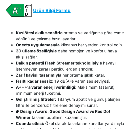
Ürün Bilgi Formu
Kızılötesi akıllı sensörle
ortama ve varlığınıza göre esme
yönünü ve çalışma hızını ayarlar.
Onecta uygulamasıyla
klimanızı her yerden kontrol edin.
3D üfleme özelliğiyle
daha homojen ve konforlu hava
akışı sağlar.
Daikin patentli Flash Streamer teknolojisiyle
havayı
istenmeyen zararlı partiküllerden arındırır.
Zarif kavisli tasarımıyla
her ortama şıklık katar.
Fısıltı kadar sessiz:
19 dB(A)’e varan ses seviyesi.
A+++'a varan enerji verimliliği:
Maksimum tasarruf,
minimum enerji tüketimi.
Geliştirilmiş filtreler:
Titanyum apatit ve gümüş alerjen
filtre ile benzersiz filtreleme deneyimi sunar.
iF Design Award, Good Design Award ve Red Dot
Winner
tasarım ödüllerini kazanmıştır.
Coanda etkisi:
Özel olarak tasarlanan kanatlar yardımıyla