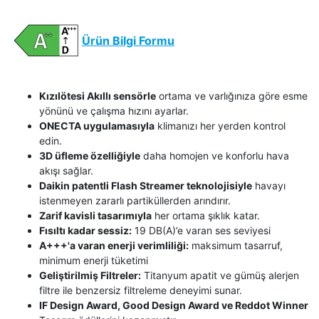
Ürün Bilgi Formu
Kızılötesi Akıllı sensörle
ortama ve varlığınıza göre esme
yönünü ve çalışma hızını ayarlar.
ONECTA uygulamasıyla
klimanızı her yerden kontrol
edin.
3D üfleme özelliğiyle
daha homojen ve konforlu hava
akışı sağlar.
Daikin patentli Flash Streamer teknolojisiyle
havayı
istenmeyen zararlı partiküllerden arındırır.
Zarif kavisli tasarımıyla
her ortama şıklık katar.
Fısıltı kadar sessiz:
19 DB(A)’e varan ses seviyesi
A+++'a varan enerji verimliliği:
maksimum tasarruf,
minimum enerji tüketimi
Geliştirilmiş Filtreler:
Titanyum apatit ve gümüş alerjen
filtre ile benzersiz filtreleme deneyimi sunar.
IF Design Award, Good Design Award ve Reddot Winner