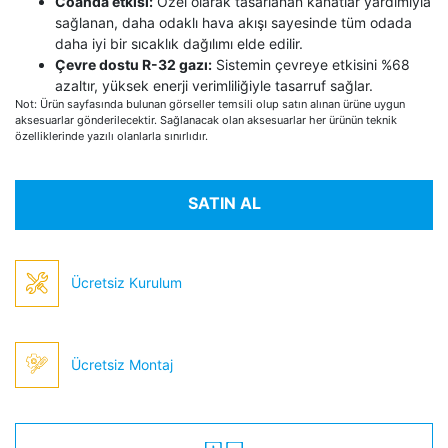
Coanda etkisi:
Özel olarak tasarlanan kanatlar yardımıyla
sağlanan, daha odaklı hava akışı sayesinde tüm odada
daha iyi bir sıcaklık dağılımı elde edilir.
Çevre dostu R-32 gazı:
Sistemin çevreye etkisini %68
azaltır, yüksek enerji verimliliğiyle tasarruf sağlar.
Not: Ürün sayfasında bulunan görseller temsili olup satın alınan ürüne uygun
aksesuarlar gönderilecektir. Sağlanacak olan aksesuarlar her ürünün teknik
özelliklerinde yazılı olanlarla sınırlıdır.
SATIN AL
Ücretsiz Kurulum
Ücretsiz Montaj