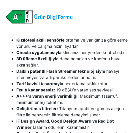
Ürün Bilgi Formu
Kızılötesi akıllı sensörle
ortama ve varlığınıza göre esme
yönünü ve çalışma hızını ayarlar.
Onecta uygulamasıyla
klimanızı her yerden kontrol edin.
3D üfleme özelliğiyle
daha homojen ve konforlu hava
akışı sağlar.
Daikin patentli Flash Streamer teknolojisiyle
havayı
istenmeyen zararlı partiküllerden arındırır.
Zarif kavisli tasarımıyla
her ortama şıklık katar.
Fısıltı kadar sessiz:
19 dB(A)’e varan ses seviyesi.
A+++'a varan enerji verimliliği:
Maksimum tasarruf,
minimum enerji tüketimi.
Geliştirilmiş filtreler:
Titanyum apatit ve gümüş alerjen
filtre ile benzersiz filtreleme deneyimi sunar.
iF Design Award, Good Design Award ve Red Dot
Winner
tasarım ödüllerini kazanmıştır.