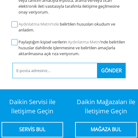
veya tanıtım amacıyla e-posta, arama ve/veya ticari
elektronik ileti vasıtasıyla tarafımla iletişime geçilmesine
onay veriyorum.
Aydınlatma Metni‘nde
belirtilen hususları okudum ve
anladım.
Paylaştığım kişisel verilerin
Aydınlatma Metni
’nde belirtilen
hususlar dahilinde işlenmesine ve belirtilen amaçlarla
aktarılmasına açık rıza veriyorum.
GÖNDER
Daikin Servisi ile
Daikin Mağazaları ile
İletişime Geçin
İletişime Geçin
SERVİS BUL
MAĞAZA BUL