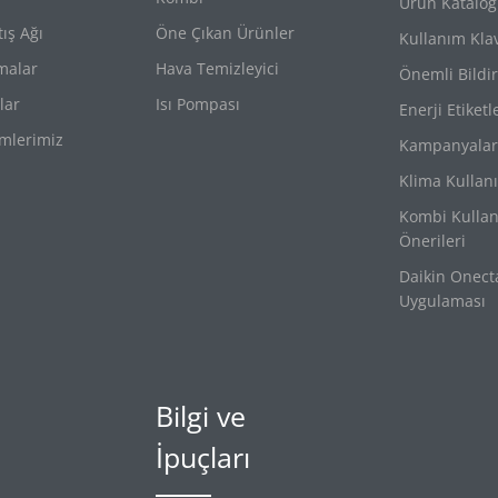
Ürün Katalogl
tış Ağı
Öne Çıkan Ürünler
Kullanım Klav
imalar
Hava Temizleyici
Önemli Bildir
lar
Isı Pompası
Enerji Etiketl
mlerimiz
Kampanyalar
Klima Kullan
Kombi Kulla
Önerileri
Daikin Onect
Uygulaması
Bilgi ve
İpuçları