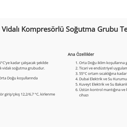
idalı Kompresörlü Soğutma Grubu Tekn
Ana Özellikler
C'ye kadar çalışacak şekilde
Orta Doğu iklim koşullarına g
lı vidalı soğutma grubudur.
Ticari ve endüstriyel uygula
55°C ortam sıcaklığına kadar
*Orta Doğu koşullarında
Dubai Elektrik ve Su Kurumu
Kuveyt Elektrik ve Su Bakanl
Üstün kontrol mantığına ve k
r giriş/çıkış 12,2/6,7 °C, kirlenme
cihazı