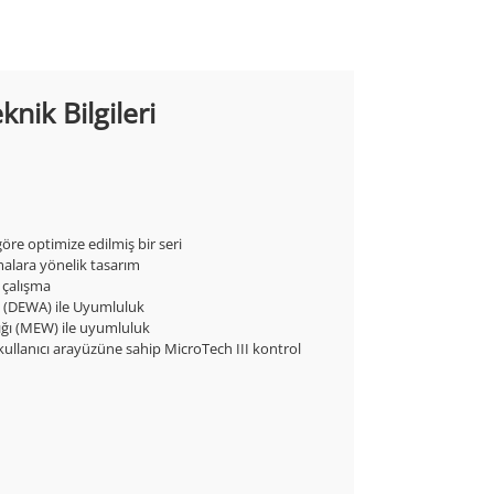
ik Bilgileri
öre optimize edilmiş bir seri
malara yönelik tasarım
 çalışma
 (DEWA) ile Uyumluluk
ığı (MEW) ile uyumluluk
ullanıcı arayüzüne sahip MicroTech III kontrol