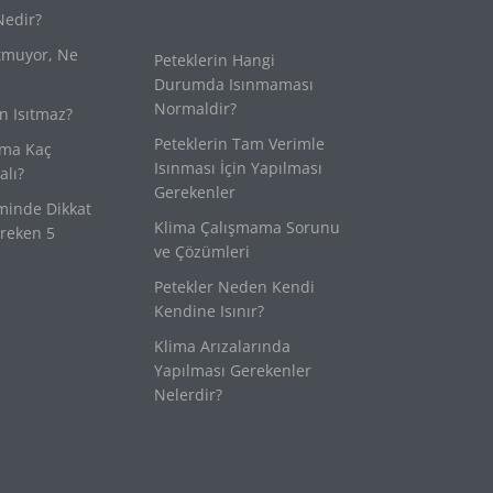
Nedir?
tmuyor, Ne
Peteklerin Hangi
Durumda Isınmaması
Normaldir?
n Isıtmaz?
Peteklerin Tam Verimle
ima Kaç
Isınması İçin Yapılması
lı?
Gerekenler
minde Dikkat
Klima Çalışmama Sorunu
reken 5
ve Çözümleri
Petekler Neden Kendi
Kendine Isınır?
Klima Arızalarında
Yapılması Gerekenler
Nelerdir?