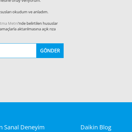
ilmesine onay veriyorum.
ususları okudum ve anladım.
atma Metni
’nde belirtilen hususlar
 amaçlarla aktarılmasına açık rıza
GÖNDER
in Sanal Deneyim
Daikin Blog