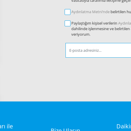
vasıtasıyla tarafımla iletişime geç
Aydınlatma Metni‘nde
belirtilen h
Paylaştığım kişisel verilerin
Aydınl
dahilinde işlenmesine ve belirtilen
veriyorum.
ı ile
Daik
Bize Ulaşın