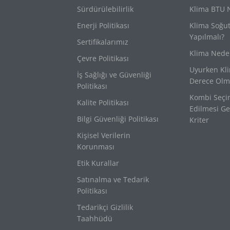
Sürdürülebilirlik
Klima BTU 
Enerji Politikası
Klima Soğu
Yapılmalı?
Sertifikalarımız
Klima Nede
Çevre Politikası
Uyurken Kl
İş Sağlığı ve Güvenliği
Derece Olma
Politikası
Kombi Seçi
Kalite Politikası
Edilmesi Ge
Bilgi Güvenliği Politikası
Kriter
Kişisel Verilerin
Korunması
Etik Kurallar
Satınalma ve Tedarik
Politikası
Tedarikçi Gizlilik
Taahhüdü