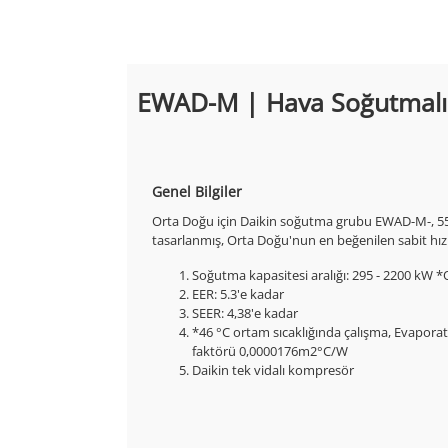
EWAD-M | Hava Soğutmalı V
Genel Bilgiler
Orta Doğu için Daikin soğutma grubu EWAD-M-, 55°
tasarlanmış, Orta Doğu'nun en beğenilen sabit hız
Soğutma kapasitesi aralığı: 295 - 2200 kW 
EER: 5.3'e kadar
SEER: 4,38'e kadar
*46 °C ortam sıcaklığında çalışma, Evaporatö
faktörü 0,0000176m2°C/W
Daikin tek vidalı kompresör