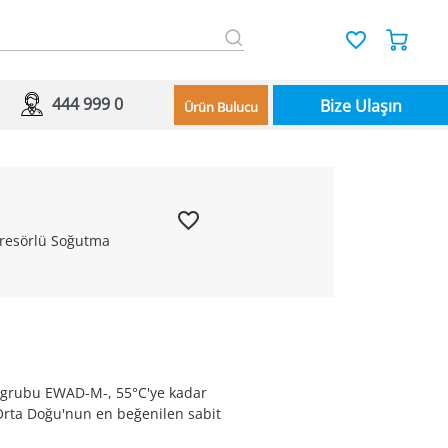
444 999 0
Bize Ulaşın
Ürün Bulucu
presörlü Soğutma
 grubu EWAD-M-, 55°C'ye kadar
 Orta Doğu'nun en beğenilen sabit