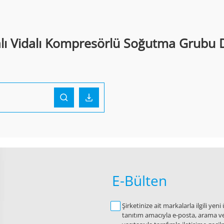
 Vidalı Kompresörlü Soğutma Grubu 
E-Bülten
Şirketinize ait markalarla ilgili y
tanıtım amacıyla e-posta, arama ve/