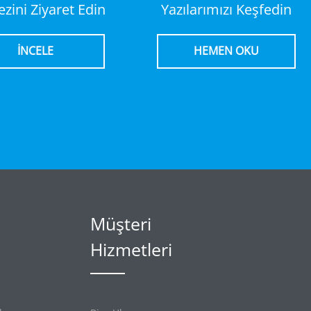
zini Ziyaret Edin
Yazılarımızı Keşfedin
İNCELE
HEMEN OKU
Müşteri
Hizmetleri