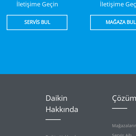
İletişime Geçin
İletişime Geç
SERVİS BUL
MAĞAZA BUL
Daikin
Çözüml
Hakkında
Mağazaları
Servis Ağı