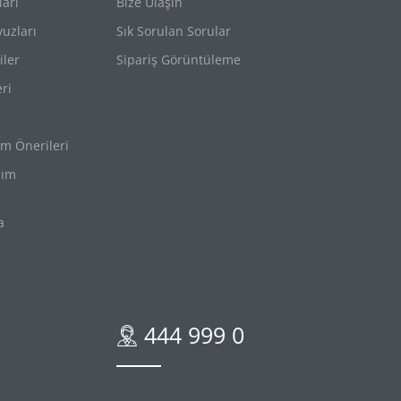
arı
Bize Ulaşın
uzları
Sık Sorulan Sorular
iler
Sipariş Görüntüleme
eri
ım Önerileri
nım
a
444 999 0