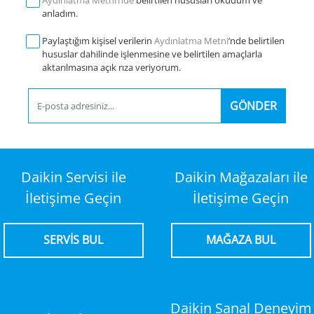
Aydınlatma Metni‘nde
belirtilen hususları okudum ve
anladım.
Paylaştığım kişisel verilerin
Aydınlatma Metni
’nde belirtilen
hususlar dahilinde işlenmesine ve belirtilen amaçlarla
aktarılmasına açık rıza veriyorum.
GÖNDER
Daikin Servisi ile
Daikin Mağazaları ile
İletişime Geçin
İletişime Geçin
SERVİS BUL
MAĞAZA BUL
Daikin Sanal Deneyim