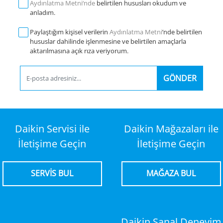
Aydınlatma Metni‘nde
belirtilen hususları okudum ve
anladım.
Paylaştığım kişisel verilerin
Aydınlatma Metni
’nde belirtilen
hususlar dahilinde işlenmesine ve belirtilen amaçlarla
aktarılmasına açık rıza veriyorum.
GÖNDER
Daikin Servisi ile
Daikin Mağazaları ile
İletişime Geçin
İletişime Geçin
SERVİS BUL
MAĞAZA BUL
Daikin Sanal Deneyim