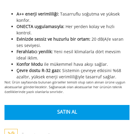
A++ enerji verimliliği:
Tasarruflu soğutma ve yüksek
konfor.
ONECTA uygulamasıyla:
Her yerden kolay ve hızlı
kontrol.
Evinizde sessiz ve huzurlu bir ortam:
20 dB(A)’e varan
ses seviyesi.
Ferahlatıcı yenilik:
Yeni nesil klimalarla dört mevsim
ideal iklim.
Konfor Modu
ile mükemmel hava akışı sağlar.
Çevre dostu R-32 gazı:
Sistemin çevreye etkisini %68
azaltır, yüksek enerji verimliliğiyle tasarruf sağlar.
Not: Ürün sayfasında bulunan görseller temsili olup satın alınan ürüne uygun
aksesuarlar gönderilecektir. Sağlanacak olan aksesuarlar her ürünün teknik
özelliklerinde yazılı olanlarla sınırlıdır.
SATIN AL