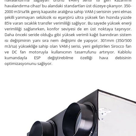
havalandırma sağlayan ürünü VAM-J serisi ‘ısı geri kazanımlı
havalandırma cihazı’ bu alandaki standartları üst düzeye çıkarıyor. 350-
2000 m3/sa‘lik geniş kapasite aralığına sahip VAM-J serisinin yeni elmas
şekilli yanmayan selülozik ısı eşanjörü ultra yüksek fan hızında yüzde
85’e varan sıcaklık transfer verimliliği sağlıyor. Bu sayede yüksek enerji
verimliliği sağlanırken, konfor seviyesi de en üst noktaya taşınıyor.
Daha önceki seride olduğu gibi yüksek verimli kağıt barındıran sistem
ısı değişiminin yanı sıra nem değişimi de yapıyor. 301mm (350/500
m3/sa) yüksekliğe sahip olan VAM-J serisi, yeni geliştirilen Sirocco fan
ve DC fan motoruyla kullanıcının tasarrufunu artırıyor. Kablolu
kumandayla ESP değiştirebilme özelliği hava debisinin
optimizasyonunu sağlıyor.