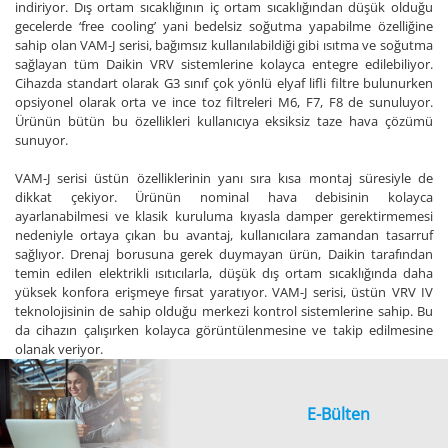
indiriyor. Dış ortam sıcaklığının iç ortam sıcaklığından düşük olduğu
gecelerde ‘free cooling’ yani bedelsiz soğutma yapabilme özelliğine
sahip olan VAM-J serisi, bağımsız kullanılabildiği gibi ısıtma ve soğutma
sağlayan tüm Daikin VRV sistemlerine kolayca entegre edilebiliyor.
Cihazda standart olarak G3 sınıf çok yönlü elyaf lifli filtre bulunurken
opsiyonel olarak orta ve ince toz filtreleri M6, F7, F8 de sunuluyor.
Ürünün bütün bu özellikleri kullanıcıya eksiksiz taze hava çözümü
sunuyor.
VAM-J serisi üstün özelliklerinin yanı sıra kısa montaj süresiyle de
dikkat çekiyor. Ürünün nominal hava debisinin kolayca
ayarlanabilmesi ve klasik kuruluma kıyasla damper gerektirmemesi
nedeniyle ortaya çıkan bu avantaj, kullanıcılara zamandan tasarruf
sağlıyor. Drenaj borusuna gerek duymayan ürün, Daikin tarafından
temin edilen elektrikli ısıtıcılarla, düşük dış ortam sıcaklığında daha
yüksek konfora erişmeye fırsat yaratıyor. VAM-J serisi, üstün VRV IV
teknolojisinin de sahip olduğu merkezi kontrol sistemlerine sahip. Bu
da cihazın çalışırken kolayca görüntülenmesine ve takip edilmesine
olanak veriyor.
E-Bülten