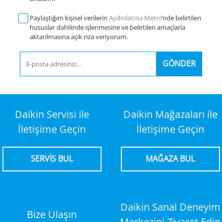
Paylaştığım kişisel verilerin
Aydınlatma Metni
’nde belirtilen
hususlar dahilinde işlenmesine ve belirtilen amaçlarla
aktarılmasına açık rıza veriyorum.
GÖNDER
Daikin Servisi ile
Daikin Mağazaları ile
İletişime Geçin
İletişime Geçin
SERVİS BUL
MAĞAZA BUL
Daikin Sanal Deneyim
Bize Ulaşın
Merkezini Ziyaret Edin