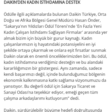
DAIKIN’DEN KADIN İSTİHDAMINA DESTEK
Ödülle ilgili açıklamalarda bulunan Daikin Türkiye, Orta
Doğu ve Afrika Bölgesi Genel Müdürü Hasan Önder,
“Sakarya'nın Yıldızları Ödül Töreni'nde 'En Fazla Yeni
Kadın Çalışan İstihdamı Sağlayan Firmalar' arasında yer
almak bizim için büyük bir gurur kaynağı. Kadın
çalışanlarımızın iş hayatındaki potansiyelini en iyi
şekilde ortaya çıkarmak ve onlara eşit fırsatlar sunmak
Daikin olarak en önemli önceliklerimizden biri. Bu ödül,
kadın istihdamına verdiğimiz desteğin ve bu alandaki
kararlılığımızın bir göstergesi. Aynı zamanda, sadece
kendi başarımızı değil, içinde bulunduğumuz bölgenin
ekonomik kalkınmasına katkı sağlama vizyonumuzu da
yansıtıyor. Bu değerli ödül için Sakarya Ticaret ve
Sanayi Odası’na teşekkür ediyor, emeği geçen tüm
çalışma arkadaşlarımı kutluyorum” dedi.
Daikin, sürdürülebilir büyüme hedefi doğrultusunda