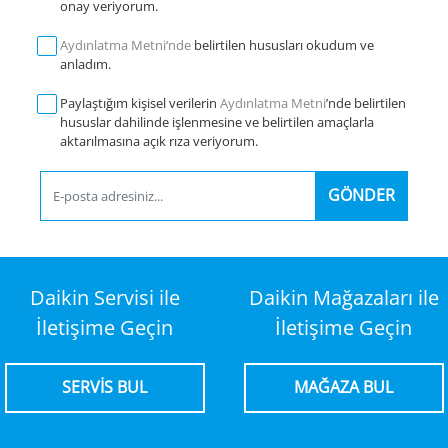
onay veriyorum.
Aydınlatma Metni‘nde
belirtilen hususları okudum ve
anladım.
Paylaştığım kişisel verilerin
Aydınlatma Metni
’nde belirtilen
hususlar dahilinde işlenmesine ve belirtilen amaçlarla
aktarılmasına açık rıza veriyorum.
GÖNDER
Daikin Servisi ile
Daikin Mağazaları ile
İletişime Geçin
İletişime Geçin
SERVİS BUL
MAĞAZA BUL