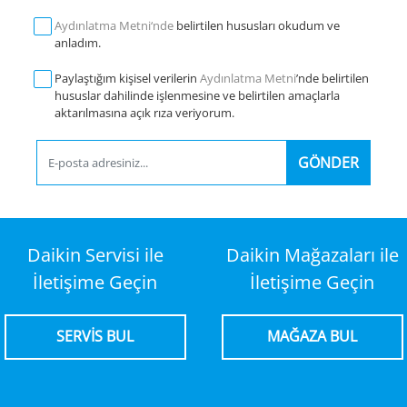
Aydınlatma Metni‘nde
belirtilen hususları okudum ve
anladım.
Paylaştığım kişisel verilerin
Aydınlatma Metni
’nde belirtilen
hususlar dahilinde işlenmesine ve belirtilen amaçlarla
aktarılmasına açık rıza veriyorum.
GÖNDER
Daikin Servisi ile
Daikin Mağazaları ile
İletişime Geçin
İletişime Geçin
SERVİS BUL
MAĞAZA BUL