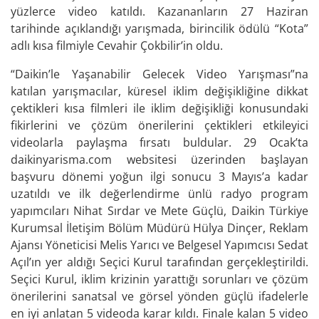
yüzlerce video katıldı. Kazananların 27 Haziran
tarihinde açıklandığı yarışmada, birincilik ödülü “Kota”
adlı kısa filmiyle Cevahir Çokbilir’in oldu.
“Daikin’le Yaşanabilir Gelecek Video Yarışması”na
katılan yarışmacılar, küresel iklim değişikliğine dikkat
çektikleri kısa filmleri ile iklim değişikliği konusundaki
fikirlerini ve çözüm önerilerini çektikleri etkileyici
videolarla paylaşma fırsatı buldular. 29 Ocak’ta
daikinyarisma.com websitesi üzerinden başlayan
başvuru dönemi yoğun ilgi sonucu 3 Mayıs’a kadar
uzatıldı ve ilk değerlendirme ünlü radyo program
yapımcıları Nihat Sırdar ve Mete Güçlü, Daikin Türkiye
Kurumsal İletişim Bölüm Müdürü Hülya Dinçer, Reklam
Ajansı Yöneticisi Melis Yarıcı ve Belgesel Yapımcısı Sedat
Açıl’ın yer aldığı Seçici Kurul tarafından gerçekleştirildi.
Seçici Kurul, iklim krizinin yarattığı sorunları ve çözüm
önerilerini sanatsal ve görsel yönden güçlü ifadelerle
en iyi anlatan 5 videoda karar kıldı. Finale kalan 5 video