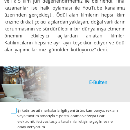
ve ilk 5 film jüri değerlendirmemiz ile belirlendi. Final
kazananlar ise halk oylaması ile YouTube kanalımız
üzerinden gerçekleşti. Ödül alan filmlerin hepsi iklim
krizine dikkat çekici açılardan yaklaşan, doğal varlıkların
korunmasının ve sürdürülebilir bir dünya inşa etmenin
önemini etkileyici açılardan anlatan filmler.
Katılımcıların hepsine ayrı ayrı teşekkür ediyor ve ödül
alan yapımcılarımızı gönülden kutluyoruz” dedi.
E-Bülten
Şirketinize ait markalarla ilgili yeni ürün, kampanya, reklam
veya tanıtım amacıyla e-posta, arama ve/veya ticari
elektronik ileti vasıtasıyla tarafımla iletişime geçilmesine
onay veriyorum.