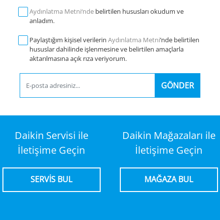
Aydınlatma Metni‘nde
belirtilen hususları okudum ve
anladım.
Paylaştığım kişisel verilerin
Aydınlatma Metni
’nde belirtilen
hususlar dahilinde işlenmesine ve belirtilen amaçlarla
aktarılmasına açık rıza veriyorum.
GÖNDER
Daikin Servisi ile
Daikin Mağazaları ile
İletişime Geçin
İletişime Geçin
SERVİS BUL
MAĞAZA BUL