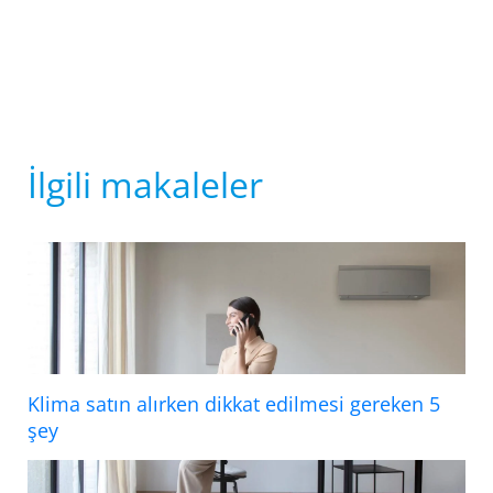
İlgili makaleler
Klima satın alırken dikkat edilmesi gereken 5
şey