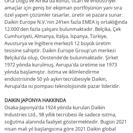
Orta Doğu ve Afrika'da konut, ticari ve endüstriyel
amaçlar için geniş bir ekipman portföyünün yanı sıra
özel yapım çözümler tasarlar, üretir ve pazara sunar.
Daikin Europe N.V.'nin 24'ten fazla EMEA iş ortaklığında
12.000'den fazla çalışanı bulunmaktadır. Belçika, Çek
Cumhuriyeti, Almanya, İtalya, İspanya, Türkiye,
Avusturya ve İngiltere merkezli 12 büyük üretim
tesisine sahiptir. Daikin Europe Group'un merkezi
Belçika’da olup, Oostende’de bulunmaktadır. Şirket
1972 yılında kurulmuş, Avrupa'da üretime ise 1973
yılında başlamıştır. Isıtma ve iklimlendirme
endüstrisinde 50 yılı aşkın tecrübesiyle Daikin,
Avrupa’da ısı pompası teknolojisinde pazar lideridir.
DAIKIN JAPONYA HAKKINDA
Osaka-Japonya’da 1924 yılında kurulan Daikin
Industries Ltd., 98 yıllık tecrübesi ile sadece ısıtma,
soğutma alanında faaliyet göstermektedir. Bugün 2021
nisan mali yıl başlangıcına göre 2021 Daikin global