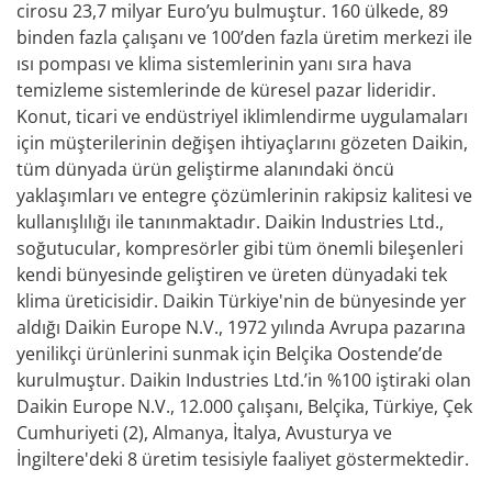
cirosu 23,7 milyar Euro’yu bulmuştur. 160 ülkede, 89
binden fazla çalışanı ve 100’den fazla üretim merkezi ile
ısı pompası ve klima sistemlerinin yanı sıra hava
temizleme sistemlerinde de küresel pazar lideridir.
Konut, ticari ve endüstriyel iklimlendirme uygulamaları
için müşterilerinin değişen ihtiyaçlarını gözeten Daikin,
tüm dünyada ürün geliştirme alanındaki öncü
yaklaşımları ve entegre çözümlerinin rakipsiz kalitesi ve
kullanışlılığı ile tanınmaktadır. Daikin Industries Ltd.,
soğutucular, kompresörler gibi tüm önemli bileşenleri
kendi bünyesinde geliştiren ve üreten dünyadaki tek
klima üreticisidir. Daikin Türkiye'nin de bünyesinde yer
aldığı Daikin Europe N.V., 1972 yılında Avrupa pazarına
yenilikçi ürünlerini sunmak için Belçika Oostende’de
kurulmuştur. Daikin Industries Ltd.’in %100 iştiraki olan
Daikin Europe N.V., 12.000 çalışanı, Belçika, Türkiye, Çek
Cumhuriyeti (2), Almanya, İtalya, Avusturya ve
İngiltere'deki 8 üretim tesisiyle faaliyet göstermektedir.