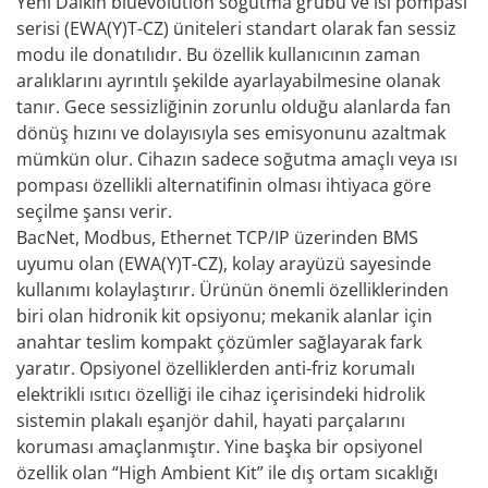
Yeni Daikin bluevolution soğutma grubu ve ısı pompası
serisi (EWA(Y)T-CZ) üniteleri standart olarak fan sessiz
modu ile donatılıdır. Bu özellik kullanıcının zaman
aralıklarını ayrıntılı şekilde ayarlayabilmesine olanak
tanır. Gece sessizliğinin zorunlu olduğu alanlarda fan
dönüş hızını ve dolayısıyla ses emisyonunu azaltmak
mümkün olur. Cihazın sadece soğutma amaçlı veya ısı
pompası özellikli alternatifinin olması ihtiyaca göre
seçilme şansı verir.
BacNet, Modbus, Ethernet TCP/IP üzerinden BMS
uyumu olan (EWA(Y)T-CZ), kolay arayüzü sayesinde
kullanımı kolaylaştırır. Ürünün önemli özelliklerinden
biri olan hidronik kit opsiyonu; mekanik alanlar için
anahtar teslim kompakt çözümler sağlayarak fark
yaratır. Opsiyonel özelliklerden anti-friz korumalı
elektrikli ısıtıcı özelliği ile cihaz içerisindeki hidrolik
sistemin plakalı eşanjör dahil, hayati parçalarını
koruması amaçlanmıştır. Yine başka bir opsiyonel
özellik olan “High Ambient Kit” ile dış ortam sıcaklığı