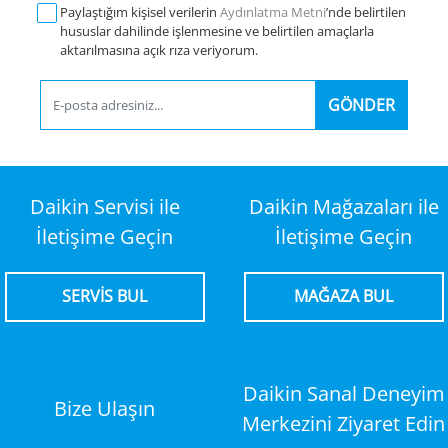
Paylaştığım kişisel verilerin
Aydınlatma Metni
’nde belirtilen
hususlar dahilinde işlenmesine ve belirtilen amaçlarla
aktarılmasına açık rıza veriyorum.
GÖNDER
Daikin Servisi ile
Daikin Mağazaları ile
İletişime Geçin
İletişime Geçin
SERVİS BUL
MAĞAZA BUL
Daikin Sanal Deneyim
Bize Ulaşın
Merkezini Ziyaret Edin