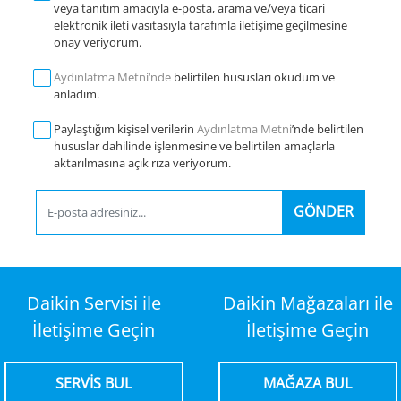
veya tanıtım amacıyla e-posta, arama ve/veya ticari
elektronik ileti vasıtasıyla tarafımla iletişime geçilmesine
onay veriyorum.
Aydınlatma Metni‘nde
belirtilen hususları okudum ve
anladım.
Paylaştığım kişisel verilerin
Aydınlatma Metni
’nde belirtilen
hususlar dahilinde işlenmesine ve belirtilen amaçlarla
aktarılmasına açık rıza veriyorum.
GÖNDER
Daikin Servisi ile
Daikin Mağazaları ile
İletişime Geçin
İletişime Geçin
SERVİS BUL
MAĞAZA BUL