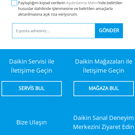
Paylaştığım kişisel verilerin
Aydınlatma Metni
’nde belirtilen
hususlar dahilinde işlenmesine ve belirtilen amaçlarla
aktarılmasına açık rıza veriyorum.
GÖNDER
Daikin Servisi ile
Daikin Mağazaları ile
İletişime Geçin
İletişime Geçin
SERVİS BUL
MAĞAZA BUL
Daikin Sanal Deneyim
Bize Ulaşın
Merkezini Ziyaret Edin