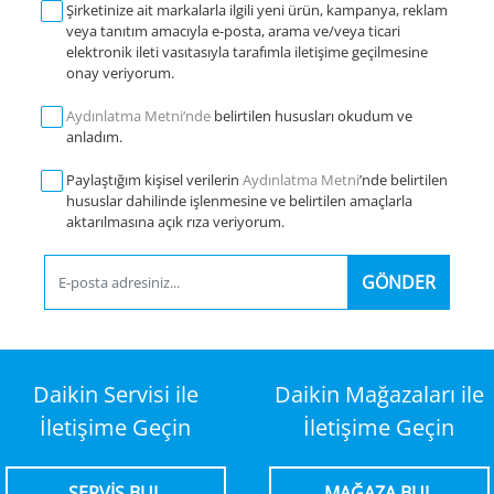
Şirketinize ait markalarla ilgili yeni ürün, kampanya, reklam
veya tanıtım amacıyla e-posta, arama ve/veya ticari
elektronik ileti vasıtasıyla tarafımla iletişime geçilmesine
onay veriyorum.
Aydınlatma Metni‘nde
belirtilen hususları okudum ve
anladım.
Paylaştığım kişisel verilerin
Aydınlatma Metni
’nde belirtilen
hususlar dahilinde işlenmesine ve belirtilen amaçlarla
aktarılmasına açık rıza veriyorum.
GÖNDER
Daikin Servisi ile
Daikin Mağazaları ile
İletişime Geçin
İletişime Geçin
SERVİS BUL
MAĞAZA BUL