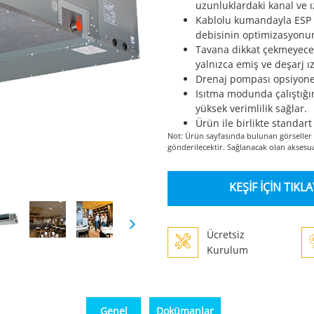
uzunluklardaki kanal ve 
Kablolu kumandayla ESP 
debisinin optimizasyonu
Tavana dikkat çekmeyecek
yalnızca emiş ve deşarj ı
Drenaj pompası opsiyonel 
Isıtma modunda çalıştığı
yüksek verimlilik sağlar.
Ürün ile birlikte standar
Not: Ürün sayfasında bulunan görseller 
gönderilecektir. Sağlanacak olan aksesuar
KEŞİF İÇİN TIKL
Ücretsiz
Kurulum
Genel
Dokümanlar