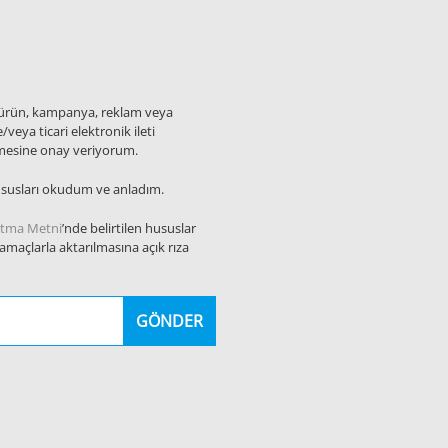
eni ürün, kampanya, reklam veya
veya ticari elektronik ileti
ilmesine onay veriyorum.
ususları okudum ve anladım.
atma Metni
’nde belirtilen hususlar
 amaçlarla aktarılmasına açık rıza
GÖNDER