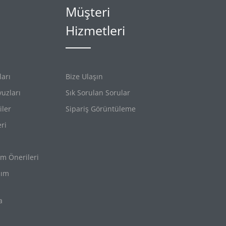
Müşteri
Hizmetleri
arı
Bize Ulaşın
uzları
Sık Sorulan Sorular
iler
Sipariş Görüntüleme
eri
ım Önerileri
nım
a