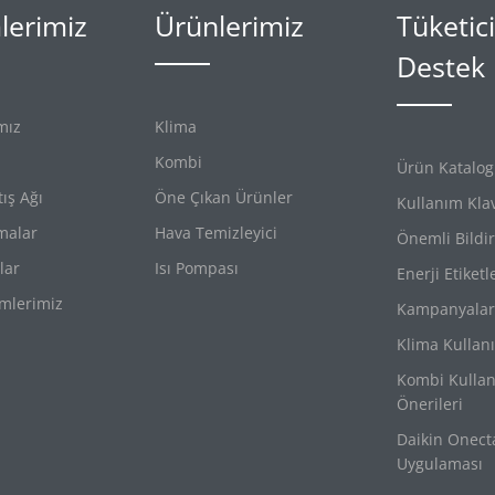
erimiz
Ürünlerimiz
Tüketici
Destek
mız
Klima
Kombi
Ürün Katalogl
tış Ağı
Öne Çıkan Ürünler
Kullanım Klav
imalar
Hava Temizleyici
Önemli Bildir
lar
Isı Pompası
Enerji Etiketl
mlerimiz
Kampanyalar
Klima Kullan
Kombi Kulla
Önerileri
Daikin Onect
Uygulaması