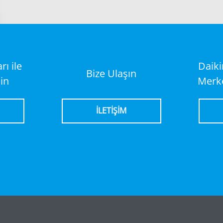
ı ile
Daik
Bize Ulaşın
in
Merke
İLETİŞİM