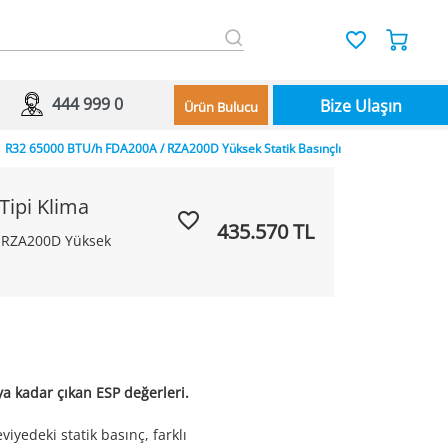
444 999 0
Bize Ulaşın
Ürün Bulucu
 | R32 65000 BTU/h FDA200A / RZA200D Yüksek Statik Basınçlı
Tipi Klima
435.570 TL
 RZA200D Yüksek
ya kadar çıkan ESP değerleri.
iyedeki statik basınç, farklı