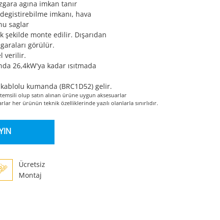
ızgara agına imkan tanır
degistirebilme imkanı, hava
nu saglar
 şekilde monte edilir. Dışarıdan
zgaraları görülür.
verilir.
nda 26,4kW'ya kadar ısıtmada
t kablolu kumanda (BRC1D52) gelir.
temsili olup satın alınan ürüne uygun aksesuarlar
lar her ürünün teknik özelliklerinde yazılı olanlarla sınırlıdır.
AYIN
Ücretsiz
Montaj