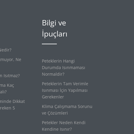
Bilgi ve
İpuçları
Nedir?
tmuyor, Ne
Peteklerin Hangi
Durumda Isınmaması
Normaldir?
n Isıtmaz?
Peteklerin Tam Verimle
ima Kaç
Isınması İçin Yapılması
lı?
Gerekenler
minde Dikkat
Klima Çalışmama Sorunu
reken 5
ve Çözümleri
Petekler Neden Kendi
Kendine Isınır?