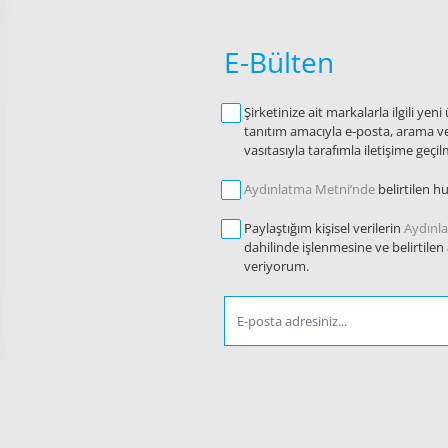
E-Bülten
Şirketinize ait markalarla ilgili y
tanıtım amacıyla e-posta, arama ve/
vasıtasıyla tarafımla iletişime geç
Aydınlatma Metni‘nde
belirtilen h
Paylaştığım kişisel verilerin
Aydınl
dahilinde işlenmesine ve belirtilen
veriyorum.