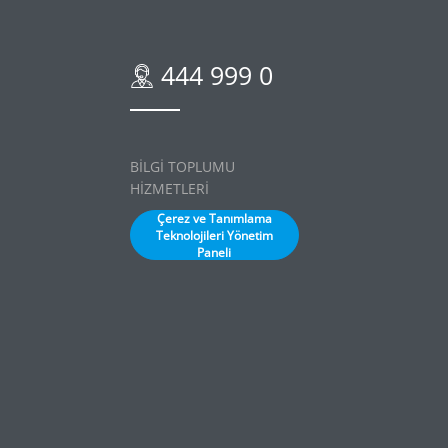
444 999 0
BİLGİ TOPLUMU
HİZMETLERİ
Çerez ve Tanımlama
Teknolojileri Yönetim
Paneli